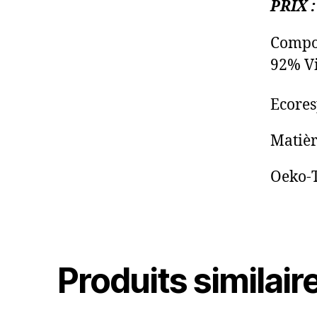
PRIX :
Compos
92% Vi
Ecore
Matièr
Oeko-T
Produits similair