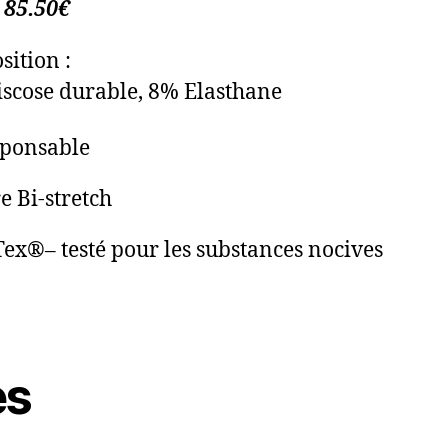
 85.50€
ition :
scose durable, 8% Elasthane
sponsable
e Bi-stretch
ex®– testé pour les substances nocives
es